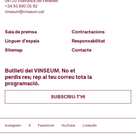
08720 Vilafranca del Penedès
+34 93 890 05 82
vinseum@vinseum.cat
Sala de premsa
Contractacions
Lloguer d'espais
Responsabilitat
Sitemap
Contacte
Butlletí del VINSEUM. No et
perdis res; rep al teu correu tota la
programació.
SUBSCRIU-T'HI
Instagram
X
Facebook
YouTube
LinkedIn