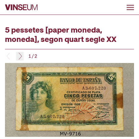
Ir al contenido
5 pessetes [paper moneda,
moneda], segon quart segle XX
1
/
2