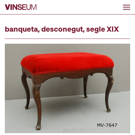
Ir al contenido
banqueta, desconegut, segle XIX