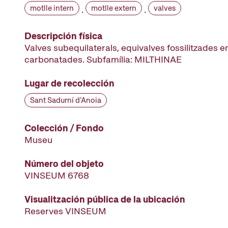
motlle intern
motlle extern
valves
·
·
Descripción física
Valves subequilaterals, equivalves fossilitzades 
carbonatades. Subfamília: MILTHINAE
Lugar de recolección
Sant Sadurní d'Anoia
Colección / Fondo
Museu
Número del objeto
VINSEUM 6768
Visualitzación pública de la ubicación
Reserves VINSEUM