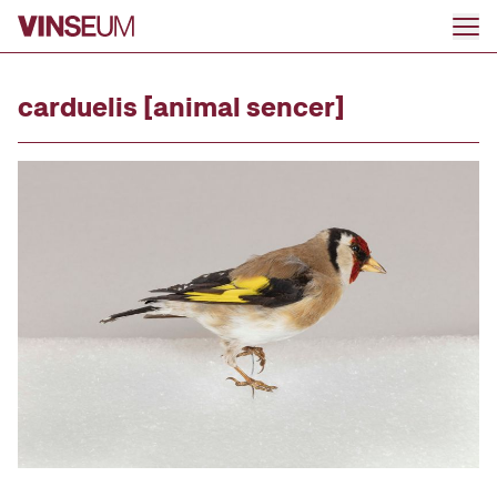
Ir al contenido
carduelis [animal sencer]