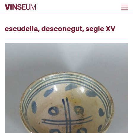
Ir al contenido
escudella, desconegut, segle XV