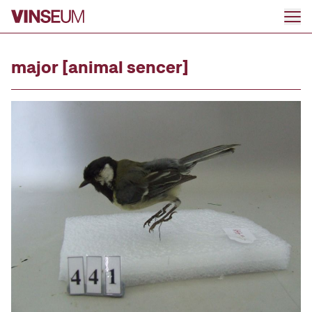
Ir al contenido
major [animal sencer]