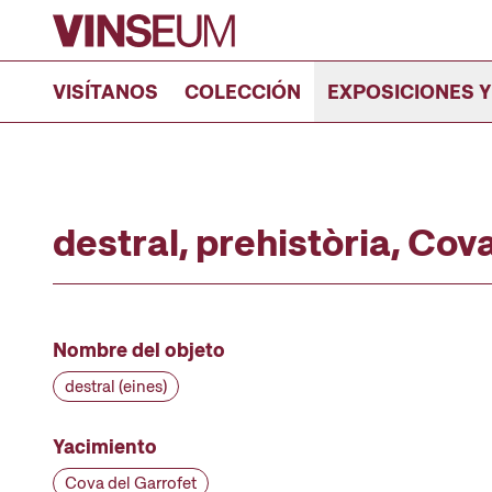
Ir al contenido
VISÍTANOS
COLECCIÓN
EXPOSICIONES Y
destral, prehistòria, Cov
Nombre del objeto
destral (eines)
Yacimiento
Cova del Garrofet