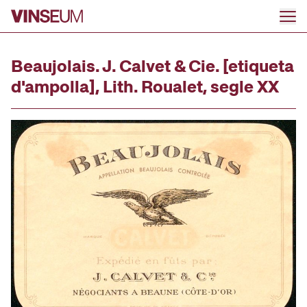
Ir al contenido
Beaujolais. J. Calvet & Cie. [etiqueta
d'ampolla], Lith. Roualet, segle XX