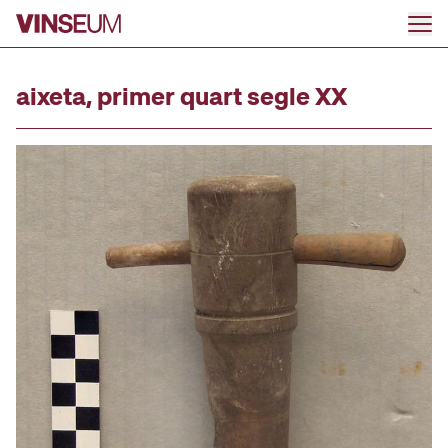
Ir al contenido
aixeta, primer quart segle XX