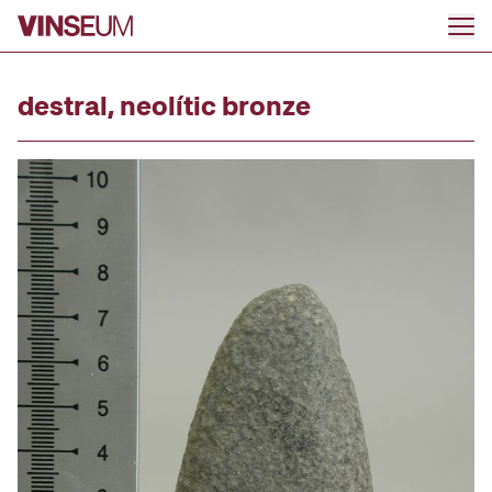
Ir al contenido
destral, neolític bronze