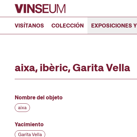
Ir al contenido
VISÍTANOS
COLECCIÓN
EXPOSICIONES Y
aixa, ibèric, Garita Vella
Nombre del objeto
aixa
Yacimiento
Garita Vella