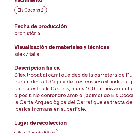
Yacimiento
Els Cocons 2
Fecha de producción
prehistòria
Visualización de materiales y técnicas
sílex / talla
Descripción física
Sílex trobat al camí que des de la carretera de P
per un dipòsit d'aigua de tres cossos cil·líndrics i 
banda est dels Cocons, a uns 100 m més amunt d
dipòsit. No confondre amb el jacimet de Els Coc
la Carta Arqueològica del Garraf que es tracta de
ibèrics i romans en superfície.
Lugar de recolección
Sant Pere de Ribes