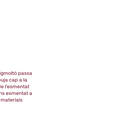
uigmoltó passa
puja cap a la
e l'esmentat
ons esmentat a
 materials