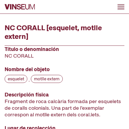
Ir al contenido
NC CORALL [esquelet, motlle
extern]
Título o denominación
NC CORALL
Nombre del objeto
esquelet
motlle extern
·
Descripción física
Fragment de roca calcària formada per esquelets
de coralls colonials. Una part de l'exemplar
correspon al motlle extern dels coral.lets.
Lugar de recolección