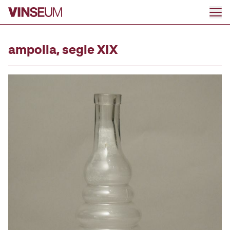
Ir al contenido
ampolla, segle XIX