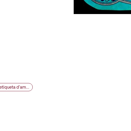
VINSEUM 13059 - collage d'etiquetes Manuel Rocamora [etiqueta d'ampolla], segle XIX