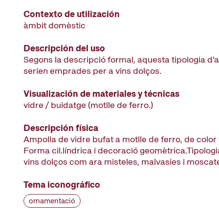
Contexto de utilización
àmbit domèstic
Descripción del uso
Segons la descripció formal, aquesta tipologia d'
serien emprades per a vins dolços.
Visualización de materiales y técnicas
vidre / buidatge (motlle de ferro.)
Descripción física
Ampolla de vidre bufat a motlle de ferro, de color
Forma cil.líndrica i decoració geomètrica.Tipolog
vins dolços com ara misteles, malvasies i moscate
Tema iconográfico
ornamentació