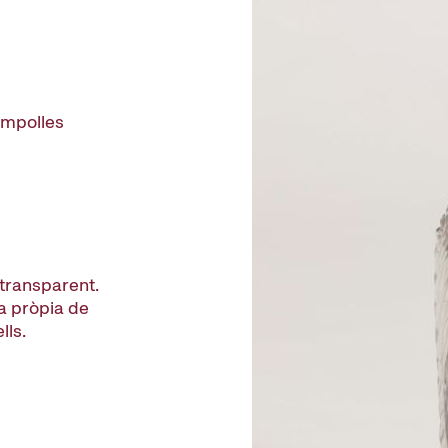
ampolles
 transparent.
ia pròpia de
lls.