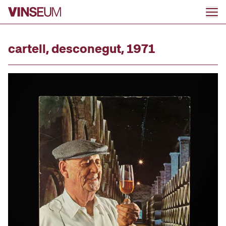
Ir al contenido
cartell, desconegut, 1971