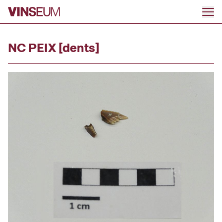
Ir al contenido
NC PEIX [dents]