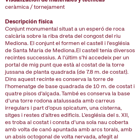
ceràmica / tornejament
Descripción física
Conjunt monumental situat a un esperó de roca
calcària sobre la riba dreta del congost del riu
Mediona. El conjunt el formen el castell i l'església
de Santa Maria de Mediona.El castell tenia diversos
recintes successius. A l'últim s'hi accedeix per un
portal de mig punt que està al costat de la torre
jussana de planta quadrada (de 7.8 m. de costat).
Dins aquest recinte es conserva la torre de
l'homenatge de base quadrada de 10 m. de costat i
quatre pisos d'alçada. També es conserva la base
d'una torre rodona atalussada amb carreus
irregulars i part d'opus spicatum, una cisterna,
sitges i restes d'altres edificis. L'església del s. XII,
es troba al costat i consta d'una sola nau coberta
amb volta de canó apuntada amb arcs torals, amb
un absis octogonal de volta nervada, afegit al