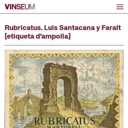
Ir al contenido
Rubricatus. Luis Santacana y Faralt
[etiqueta d'ampolla]