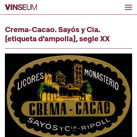
Ir al contenido
Crema-Cacao. Sayós y Cia.
[etiqueta d'ampolla], segle XX