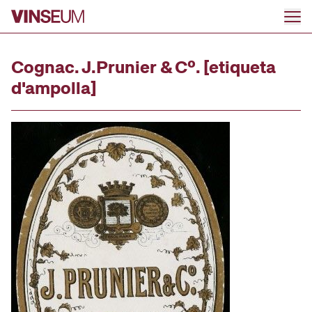
Ir al contenido
Cognac. J.Prunier & Cº. [etiqueta
d'ampolla]