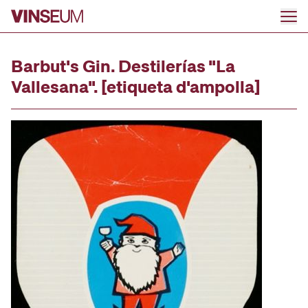
Ir al contenido
Barbut's Gin. Destilerías "La
Vallesana". [etiqueta d'ampolla]