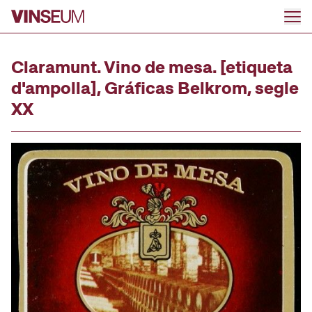
Ir al contenido
Claramunt. Vino de mesa. [etiqueta
d'ampolla], Gráficas Belkrom, segle
XX