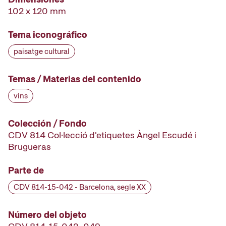
102 x 120 mm
Tema iconográfico
paisatge cultural
Temas / Materias del contenido
vins
Colección / Fondo
CDV 814 Col·lecció d'etiquetes Àngel Escudé i
Brugueras
Parte de
CDV 814-15-042 - Barcelona, segle XX
Número del objeto