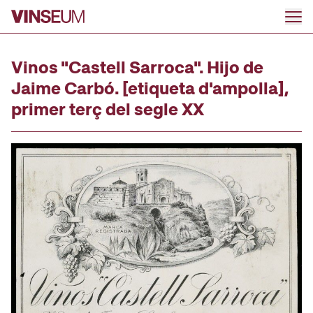
Ir al contenido
Vinos "Castell Sarroca". Hijo de
Jaime Carbó. [etiqueta d'ampolla],
primer terç del segle XX