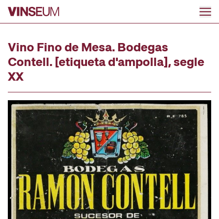
Ir al contenido
Vino Fino de Mesa. Bodegas
Contell. [etiqueta d'ampolla], segle
XX