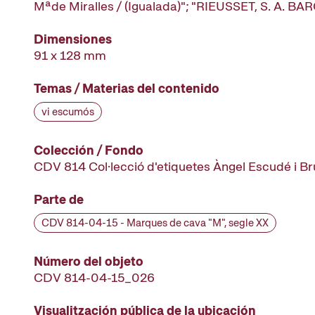
Mªde Miralles / (Igualada)"; "RIEUSSET, S. A. B
Dimensiones
91 x 128 mm
Temas / Materias del contenido
vi escumós
Colección / Fondo
CDV 814 Col·lecció d'etiquetes Àngel Escudé i B
Parte de
CDV 814-04-15 - Marques de cava "M", segle XX
Número del objeto
CDV 814-04-15_026
Visualitzación pública de la ubicación