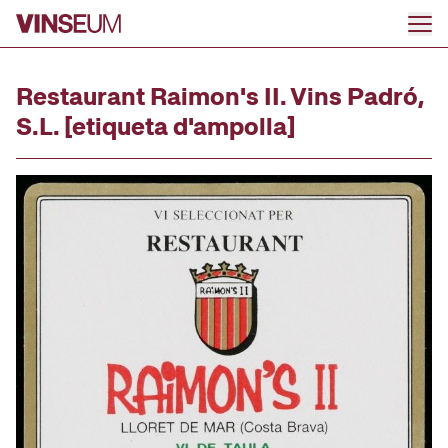
Ir al contenido
Restaurant Raimon's II. Vins Padró,
S.L. [etiqueta d'ampolla]