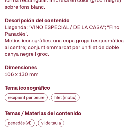
forma rectangular. Impresa en color (groc i negre)
sobre fons blanc.
Descripción del contenido
Llegenda: "VINO ESPECIAL / DE LA CASA"; "Fino
Panadés".
Motius iconogràfics: una copa groga i esquemàtica
al centre; conjunt emmarcat per un filet de doble
canya negre i groc.
Dimensiones
106 x 130 mm
Tema iconográfico
recipient per beure
filet (motiu)
·
Temas / Materias del contenido
penedès (vi)
vi de taula
·