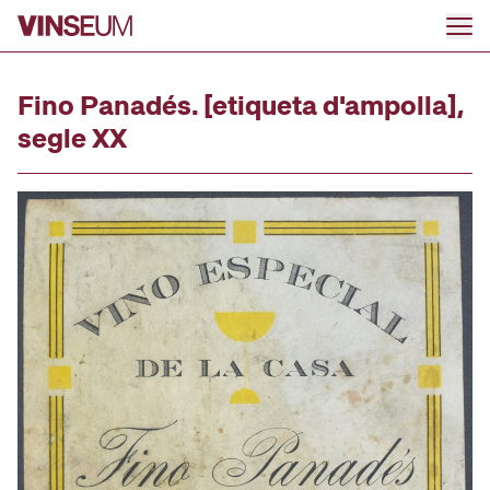
Ir al contenido
Fino Panadés. [etiqueta d'ampolla],
segle XX