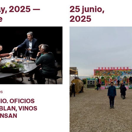
y, 2025 —
25 junio,
e
2025
es
IO. OFICIOS
BLAN, VINOS
ENSAN