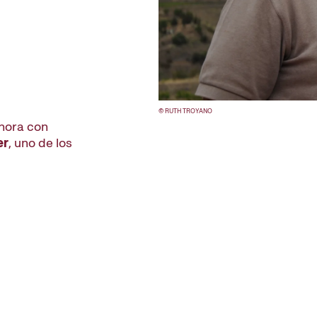
© RUTH TROYANO
ahora con
er
, uno de los