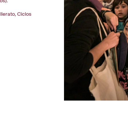
os).
lerato, Ciclos