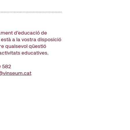
ament d’educació de
stà a la vostra disposició
re qualsevol qüestió
 activitats educatives.
0 582
@vinseum.cat