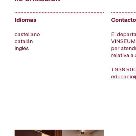
Idiomas
Contacto
castellano
El depart
catalán
VINSEUM e
inglés
per atend
relativa a
T 938 90
educacio