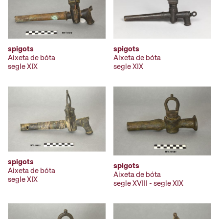
spigots
spigots
Aixeta de bóta
Aixeta de bóta
segle XIX
segle XIX
spigots
spigots
Aixeta de bóta
Aixeta de bóta
segle XIX
segle XVIII - segle XIX