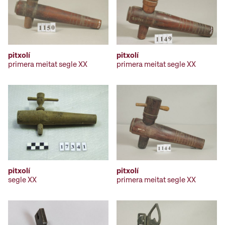
pitxolí
pitxolí
primera meitat segle XX
primera meitat segle XX
pitxolí
pitxolí
segle XX
primera meitat segle XX