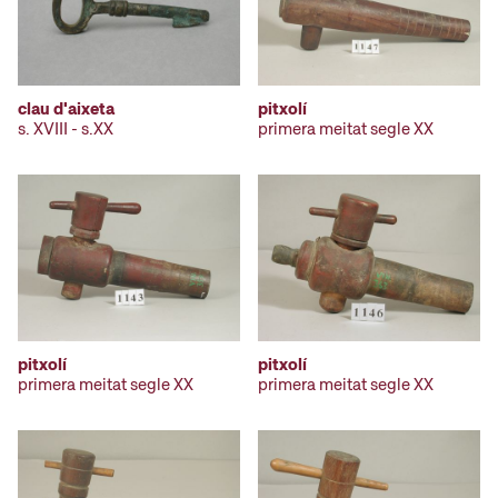
clau d'aixeta
pitxolí
s. XVIII - s.XX
primera meitat segle XX
pitxolí
pitxolí
primera meitat segle XX
primera meitat segle XX