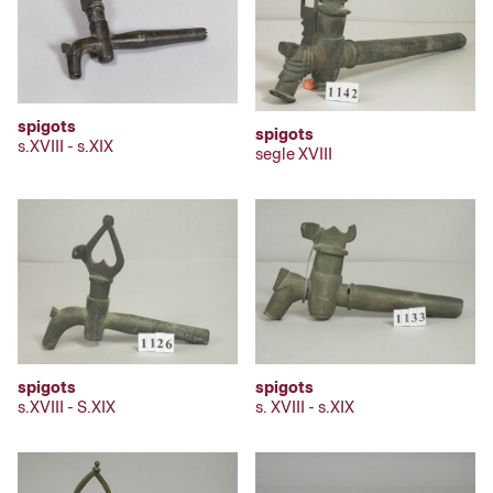
spigots
spigots
s.XVIII - s.XIX
segle XVIII
spigots
spigots
s.XVIII - S.XIX
s. XVIII - s.XIX