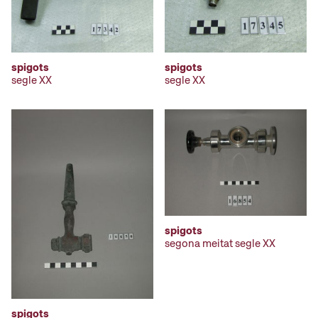
spigots
spigots
segle XX
segle XX
spigots
segona meitat segle XX
spigots