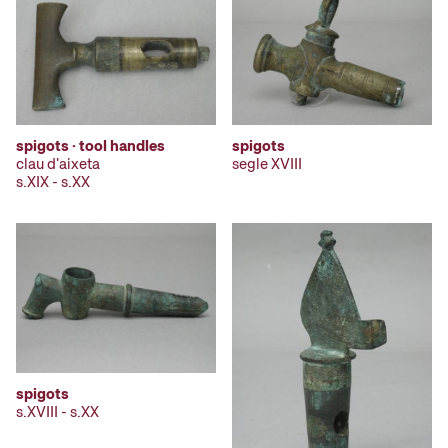
spigots · tool handles
spigots
clau d'aixeta
segle XVIII
s.XIX - s.XX
spigots
s.XVIII - s.XX