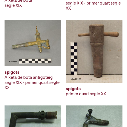
Aixeta de bóta
segle XIX - primer quart segle
segle XIX
XX
spigots
Aixeta de bóta antigoteig
segle XIX - primer quart segle
XX
spigots
primer quart segle XX