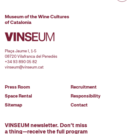
Museum of the Wine Cultures
of Catalonia
Plaça Jaume I, 1-5
08720 Vilafranca del Penedès
+34 93 890 05 82
vinseum@vinseum.cat
Press Room
Recruitment
Space Rental
Responsibility
Sitemap
Contact
VINSEUM newsletter. Don’t miss
a thing—receive the full program