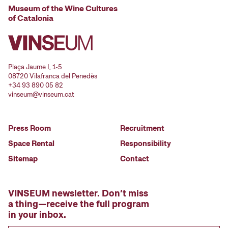
Museum of the Wine Cultures
of Catalonia
Plaça Jaume I, 1-5
08720 Vilafranca del Penedès
+34 93 890 05 82
vinseum@vinseum.cat
Press Room
Recruitment
Space Rental
Responsibility
Sitemap
Contact
VINSEUM newsletter. Don’t miss
a thing—receive the full program
in your inbox.