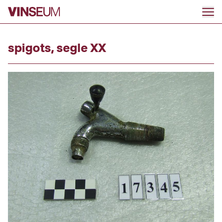
Go to content
spigots, segle XX