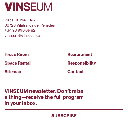
Plaça Jaume I, 1-5
08720 Vilafranca del Penedès
+34 93 890 05 82
vinseum@vinseum.cat
Press Room
Recruitment
Space Rental
Responsibility
Sitemap
Contact
VINSEUM newsletter. Don’t miss
a thing—receive the full program
in your inbox.
SUBSCRIBE