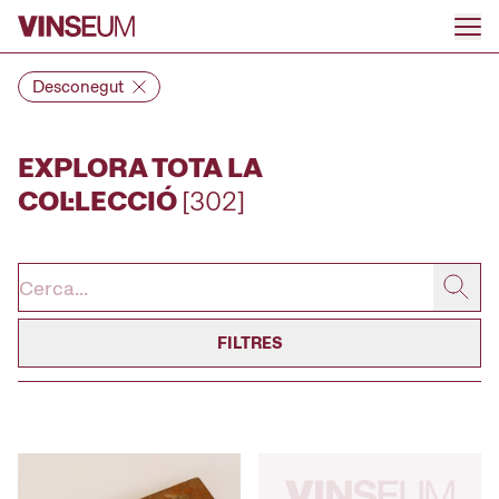
Anar al contingut
Desconegut
EXPLORA TOTA LA
COL·LECCIÓ
[302]
FILTRES