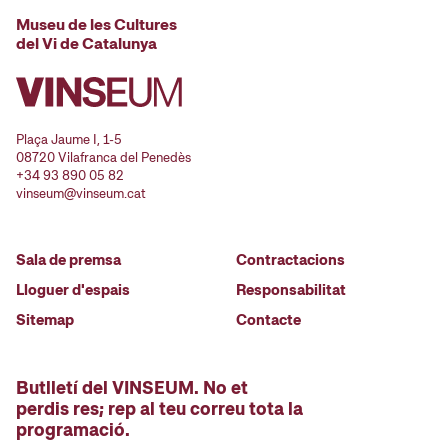
Museu de les Cultures
del Vi de Catalunya
Plaça Jaume I, 1-5
08720 Vilafranca del Penedès
+34 93 890 05 82
vinseum@vinseum.cat
Sala de premsa
Contractacions
Lloguer d'espais
Responsabilitat
Sitemap
Contacte
Butlletí del VINSEUM. No et
perdis res; rep al teu correu tota la
programació.