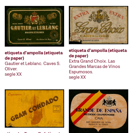
etiqueta d'ampolla (etiqueta
etiqueta d'ampolla (etiqueta
de paper)
de paper)
Extra Grand Choix. Las
Gautier et Leblanc. Caves S.
Grandes Marcas de Vinos
Oliver.
Espumosos.
segle XX
segle XX