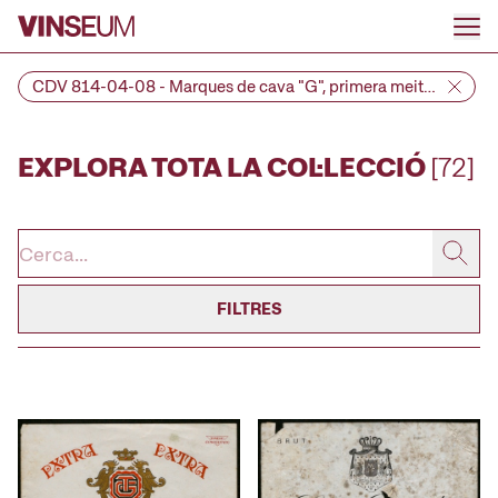
Anar al contingut
CDV 814-04-08 - Marques de cava "G", primera meitat
del segle XX
EXPLORA TOTA LA COL·LECCIÓ
[72]
FILTRES