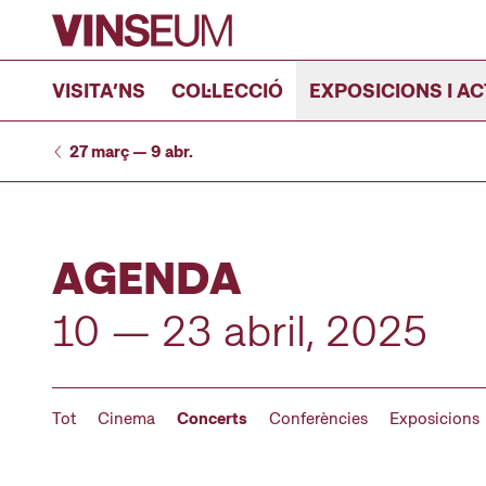
Anar al contingut
VISITA’NS
COL·LECCIÓ
EXPOSICIONS I AC
27 març — 9 abr.
AGENDA
10 — 23 abril, 2025
Tot
Cinema
Concerts
Conferències
Exposicions