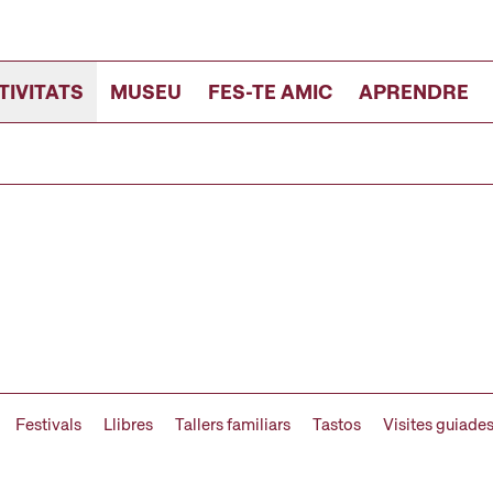
TIVITATS
MUSEU
FES-TE AMIC
APRENDRE
Festivals
Llibres
Tallers familiars
Tastos
Visites guiade