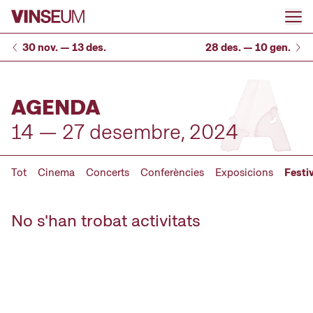
Anar al contingut
30 nov. — 13 des.
28 des. — 10 gen.
AGENDA
14 — 27 desembre, 2024
Tot
Cinema
Concerts
Conferències
Exposicions
Festi
No s'han trobat activitats