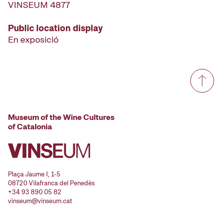
VINSEUM 4877
Public location display
En exposició
Museum of the Wine Cultures
of Catalonia
Plaça Jaume I, 1-5
08720 Vilafranca del Penedès
+34 93 890 05 82
vinseum@vinseum.cat