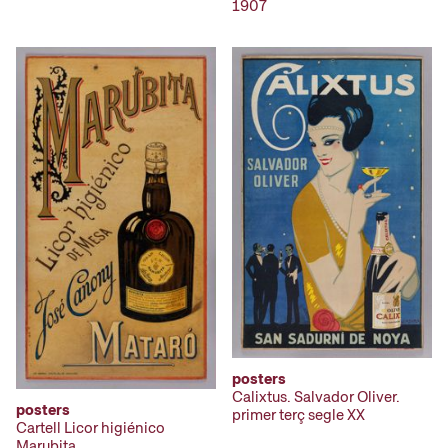
1907
posters
Calixtus. Salvador Oliver.
posters
primer terç segle XX
Cartell Licor higiénico
Marubita