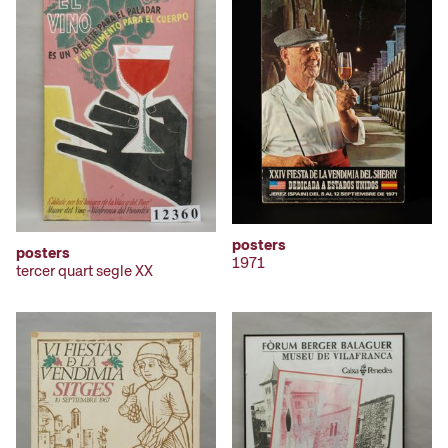
posters
posters
1971
tercer quart segle XX