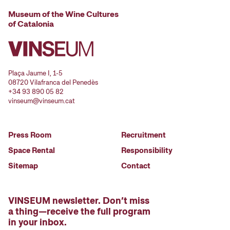
Museum of the Wine Cultures
of Catalonia
Plaça Jaume I, 1-5
08720 Vilafranca del Penedès
+34 93 890 05 82
vinseum@vinseum.cat
Press Room
Recruitment
Space Rental
Responsibility
Sitemap
Contact
VINSEUM newsletter. Don’t miss
a thing—receive the full program
in your inbox.