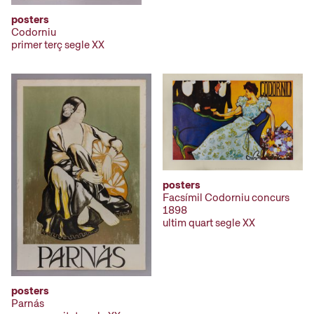
posters
Codorniu
primer terç segle XX
posters
Facsímil Codorniu concurs
1898
ultim quart segle XX
posters
Parnás