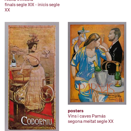
finals segle XIX - inicis segle
XX
posters
Vins i caves Parnás
segona meitat segle XX