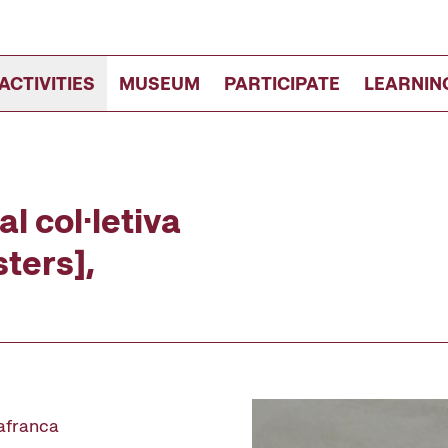
ACTIVITIES
MUSEUM
PARTICIPATE
LEARNIN
l col·letiva
ters],
lafranca