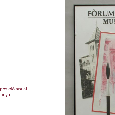
xposició anual
alunya