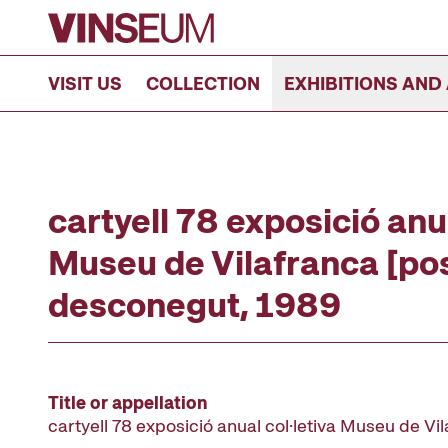
Go to content
VISIT US
COLLECTION
EXHIBITIONS AND 
cartyell 78 exposició anua
Museu de Vilafranca [pos
desconegut, 1989
Title or appellation
cartyell 78 exposició anual col·letiva Museu de Vi