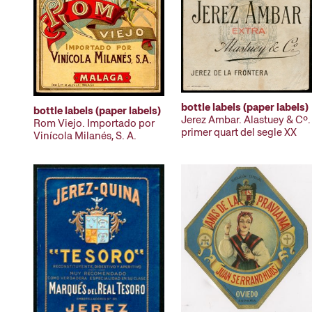
bottle labels (paper labels)
bottle labels (paper labels)
Jerez Ambar. Alastuey & Cº.
Rom Viejo. Importado por
primer quart del segle XX
Vinícola Milanés, S. A.