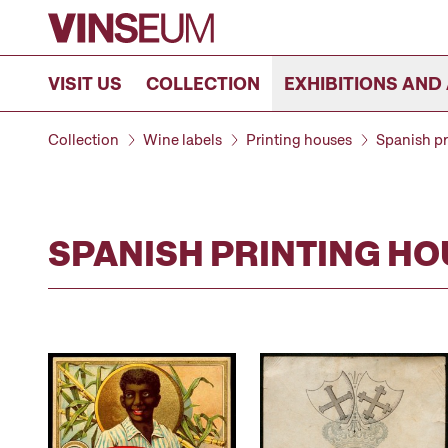
Go to content
VISIT US
COLLECTION
EXHIBITIONS AND 
Collection
Wine labels
Printing houses
Spanish pr
SPANISH PRINTING HO