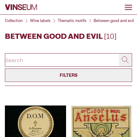
Go to content
Collection
Wine labels
Thematic motifs
Between good and evil
BETWEEN GOOD AND EVIL
[10]
FILTERS