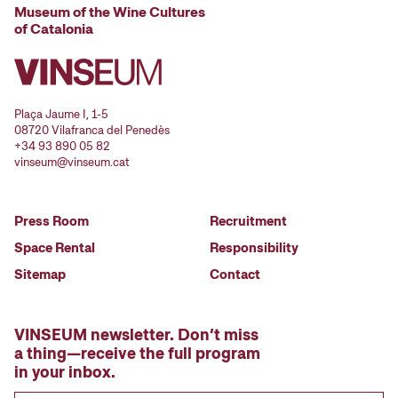
Museum of the Wine Cultures
of Catalonia
Plaça Jaume I, 1-5
08720 Vilafranca del Penedès
+34 93 890 05 82
vinseum@vinseum.cat
Press Room
Recruitment
Space Rental
Responsibility
Sitemap
Contact
VINSEUM newsletter. Don’t miss
a thing—receive the full program
in your inbox.