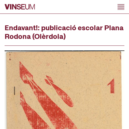
Go to content
Endavant!: publicació escolar Plana
Rodona (Olèrdola)