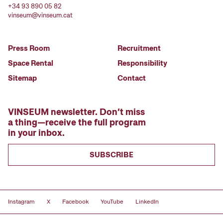
+34 93 890 05 82
vinseum@vinseum.cat
Press Room
Recruitment
Space Rental
Responsibility
Sitemap
Contact
VINSEUM newsletter. Don’t miss
a thing—receive the full program
in your inbox.
SUBSCRIBE
Instagram
X
Facebook
YouTube
LinkedIn