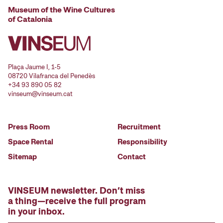
Museum of the Wine Cultures
of Catalonia
Plaça Jaume I, 1-5
08720 Vilafranca del Penedès
+34 93 890 05 82
vinseum@vinseum.cat
Press Room
Recruitment
Space Rental
Responsibility
Sitemap
Contact
VINSEUM newsletter. Don’t miss
a thing—receive the full program
in your inbox.