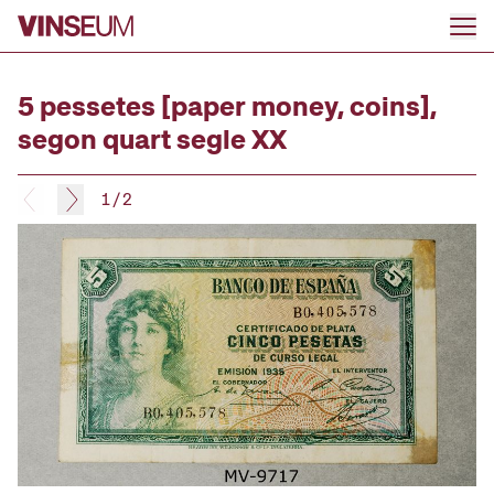
Go to content
5 pessetes [paper money, coins],
segon quart segle XX
1
/
2