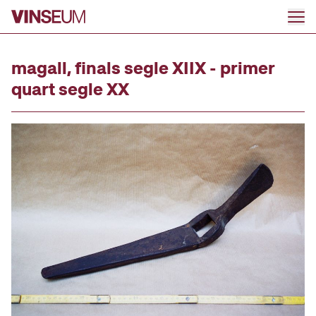
Go to content
magall, finals segle XIIX - primer
quart segle XX