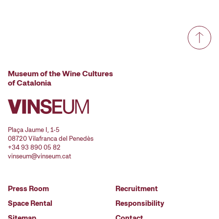
Museum of the Wine Cultures
of Catalonia
Plaça Jaume I, 1-5
08720 Vilafranca del Penedès
+34 93 890 05 82
vinseum@vinseum.cat
Press Room
Recruitment
Space Rental
Responsibility
Sitemap
Contact