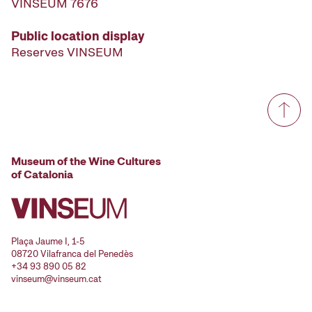
VINSEUM 7676
Public location display
Reserves VINSEUM
Museum of the Wine Cultures
of Catalonia
Plaça Jaume I, 1-5
08720 Vilafranca del Penedès
+34 93 890 05 82
vinseum@vinseum.cat