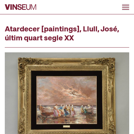
Go to content
Atardecer [paintings], Llull, José,
últim quart segle XX